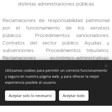
distintas administraciones públicas
Reclamaciones de responsabilidad patrimonial
por el funcionamiento de los servicios
públicos. Procedimientos sancionadores.
Contratos del sector público. Ayudas y
subvenciones. Procedimientos tributarios.
Reclamaciones económico-administrativas.
Oposiciones y función pública. Dominio público.
Utilizamos cookies para permitir un correcto funcionamiento
Disciplina urbanística. Expropiaciones forzosas.
y seguro en nuestra página web, y para ofrecer la mejor
Todo tipo de solicitudes, alegaciones y
experiencia posible al usuario.
recursos administrativos. Recursos
contencioso-administrativos.
Aceptar solo lo necesario
Aceptar todo