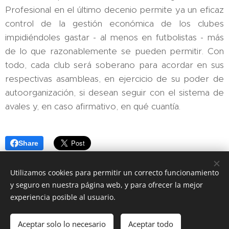
Profesional en el último decenio permite ya un eficaz
control de la gestión económica de los clubes
impidiéndoles gastar - al menos en futbolistas - más
de lo que razonablemente se pueden permitir. Con
todo, cada club será soberano para acordar en sus
respectivas asambleas, en ejercicio de su poder de
autoorganización, si desean seguir con el sistema de
avales y, en caso afirmativo, en qué cuantía.
Share
Utilizamos cookies para permitir un correcto funcionamiento
y seguro en nuestra página web, y para ofrecer la mejor
experiencia posible al usuario.
Bufete Alonso Martínez, Avenida de Finisterre 25, 6ºD, esc. izq,
15004 A Coruña, (+34) 881 087 022
Aceptar solo lo necesario
Aceptar todo
Cookies