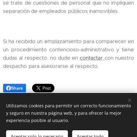
se trate de cuestiones de personal que no impliquen
separación de empleados públicos inamovibles.
Si ha recibido un emplazamiento para comparecer en
un procedimiento contencioso-administrativo y tiene
dudas al respecto, no dude en
contactar
con nuestro
despacho para asesorarse al respecto.
Share
Utilizamos cookies para permitir un correcto funcionamiento
y seguro en nuestra página web, y para ofrecer la mejor
experiencia posible al usuario.
Bufete Alonso Martínez, Avenida de Finisterre 25, 6ºD, esc. izq,
15004 A Coruña, (+34) 881 087 022
Aceptar solo lo necesario
Aceptar todo