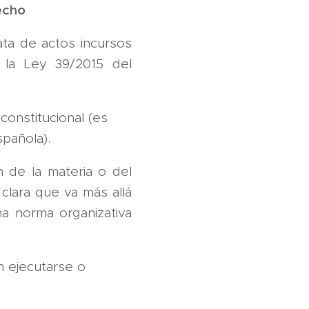
recho
ata de actos incursos
 la Ley 39/2015 del
constitucional (es
spañola).
 de la materia o del
 clara que va más allá
na norma organizativa
n ejecutarse o