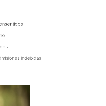
 consentidos
cho
ados
nadmisiones indebidas